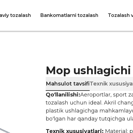
viy tozalash
Bankomatlarni tozalash
Tozalash v
Mop ushlagichi
Mahsulot tavsifi
Texnik xususiya
Qo'llanilishi:
Aeroportlar, sport 
tozalash uchun ideal. Akril chang 
plastik ushlagichga mahkamlayd
bo'lgan har qanday tutqichga ul
Texnik xususiyatlari:
Material: 