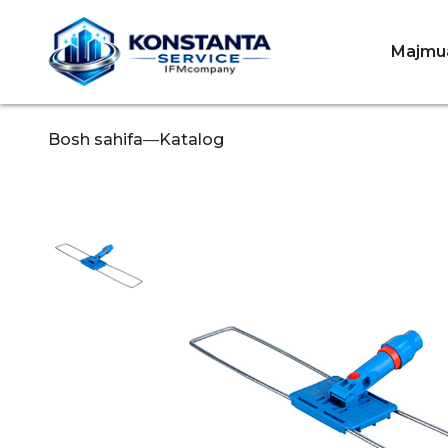
Majmua
Bosh sahifa
—
Katalog