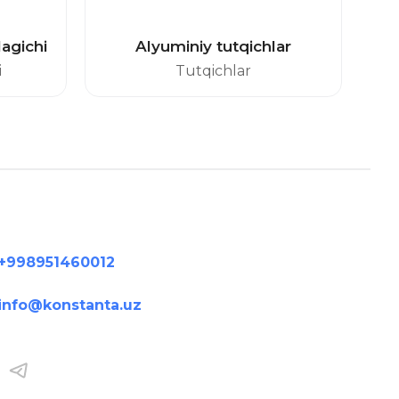
agichi
Alyuminiy tutqichlar
i
Tutqichlar
+998951460012
info@konstanta.uz