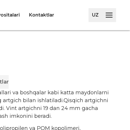
ositalari
Kontaktlar
UZ
tlar
zallari va boshqalar kabi katta maydonlarni
artgich bilan ishlatiladi.
Qisqich artgichni
i.
Vint artgichni 19 dan 24 mm gacha
ash imkonini beradi.
polipropilen va POM kopolimeri,