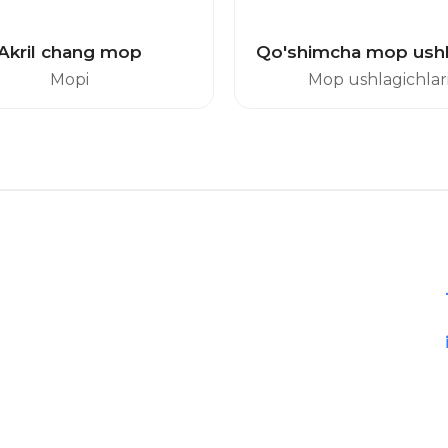
Akril chang mop
Qo'shimcha mop ushl
Mopi
Mop ushlagichlar