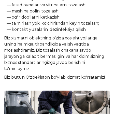
fasad oynalari va vitrinalarni tozalash;
mashina polini tozalash;
og'ir dog'larni ketkazish;
ta'mirlash yoki ko'chirishdan keyin tozalash;
kontakt yuzalarini dezinfeksiya qilish.
Biz xizmatni ob'ektning o'ziga xos ehtiyojlariga,
uning hajmiga, tirbandligiga va ish vaqtiga
moslashtiramiz. Biz tozalash chakana savdo
jarayoniga xalaqit bermasligini va har doim sizning
biznes standartlaringizga javob berishini
ta'minlaymiz.
Biz butun O'zbekiston bo'ylab xizmat ko'rsatamiz!