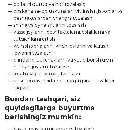
pollarni quruq va ho'l tozalash;
chakana savdo uskunalari, vitrinalar, javonlar va
peshtaxtalardan changni tozalash;
shisha va oyna sirtlarini tozalash;
kassa joylarini, peshtaxtalarni, eshiklarni va
tutqichlarni artish;
kiyinish xonalarini, kirish joylarini va kutish
joylarini tozalash;
plintlarni, burchaklarni va yetib borish qiyin
bo'lgan joylarni tozalash;
axlatni yig'ish va olib tashlash;
ish kuni davomida zaruratga qarab tozalikni
saqlash.
Bundan tashqari, siz
quyidagilarga buyurtma
berishingiz mumkin:
Savdo maydonini umumiy tozalash;