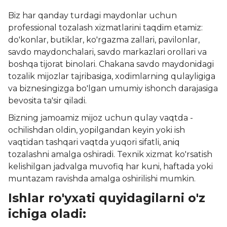
Biz har qanday turdagi maydonlar uchun
professional tozalash xizmatlarini taqdim etamiz:
do'konlar, butiklar, ko'rgazma zallari, pavilonlar,
savdo maydonchalari, savdo markazlari orollari va
boshqa tijorat binolari. Chakana savdo maydonidagi
tozalik mijozlar tajribasiga, xodimlarning qulayligiga
va biznesingizga bo'lgan umumiy ishonch darajasiga
bevosita ta'sir qiladi.
Bizning jamoamiz mijoz uchun qulay vaqtda -
ochilishdan oldin, yopilgandan keyin yoki ish
vaqtidan tashqari vaqtda yuqori sifatli, aniq
tozalashni amalga oshiradi. Texnik xizmat ko'rsatish
kelishilgan jadvalga muvofiq har kuni, haftada yoki
muntazam ravishda amalga oshirilishi mumkin.
Ishlar ro'yxati quyidagilarni o'z
ichiga oladi: